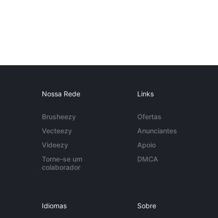
Nossa Rede
Links
Brusheezy
Ofertas
Vecteezy
Anunciantes
Videezy
Apoio
Torne-se um
DMCA
colaborador
Idiomas
Sobre