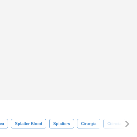
ea
Splatter Blood
Splatters
Cirurgia
Ciência
Pa