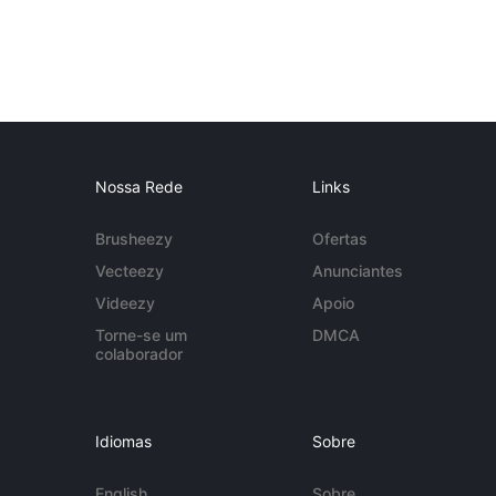
Nossa Rede
Links
Brusheezy
Ofertas
Vecteezy
Anunciantes
Videezy
Apoio
Torne-se um
DMCA
colaborador
Idiomas
Sobre
English
Sobre