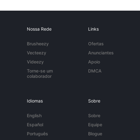
Nossa Rede
Links
Brusheezy
Ofertas
Vecteezy
Anunciantes
Videezy
Apoio
Torne-se um
DMCA
colaborador
Idiomas
Sobre
English
Sobre
Español
Equipe
Português
Blogue