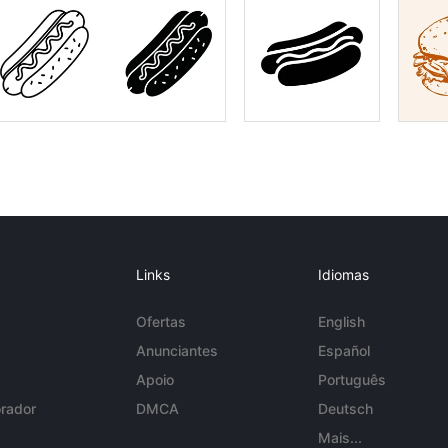
Links
Idiomas
Ofertas
English
Anunciantes
Español
Apoio
Português
rador
DMCA
Deutsch
Mais...