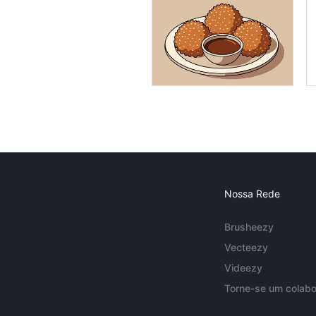
Nossa Rede
Brusheezy
Vecteezy
Videezy
Torne-se um colabo