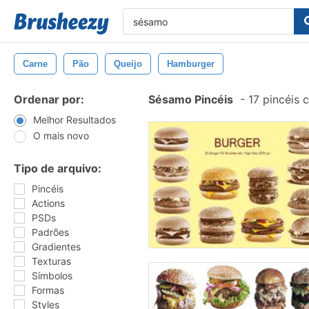
Carne
Pão
Queijo
Hamburger
Ordenar por:
Sésamo Pincéis
-
17 pincéis 
Melhor Resultados
O mais novo
Tipo de arquivo:
Pincéis
Actions
PSDs
Padrões
Gradientes
Texturas
Símbolos
Formas
Styles