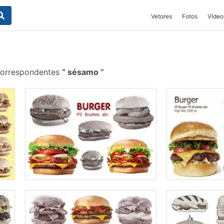
Vetores
Fotos
Vídeo
correspondentes
sésamo