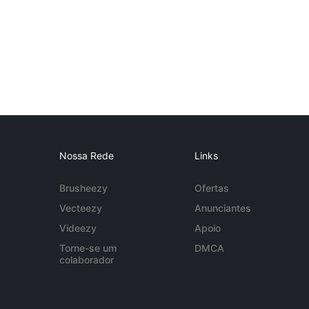
Nossa Rede
Links
Brusheezy
Ofertas
Vecteezy
Anunciantes
Videezy
Apoio
Torne-se um
DMCA
colaborador