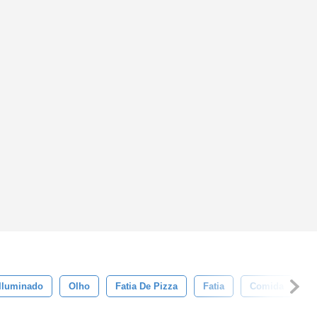
Iluminado
Olho
Fatia De Pizza
Fatia
Comida
I