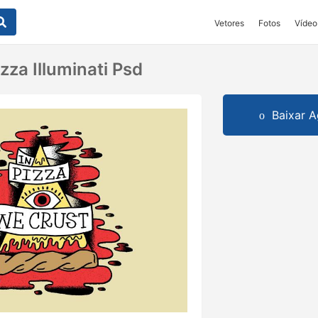
Vetores
Fotos
Vídeo
zza Illuminati Psd
Baixar A