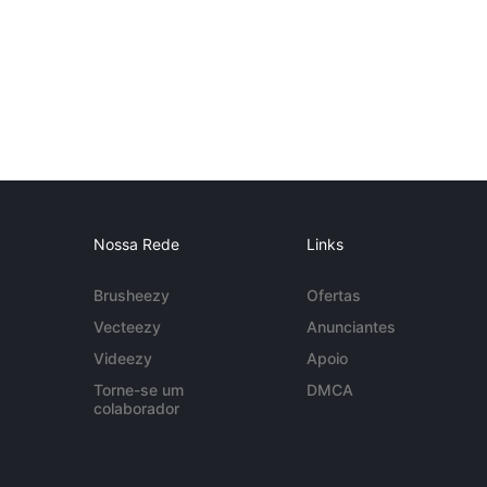
Nossa Rede
Links
Brusheezy
Ofertas
Vecteezy
Anunciantes
Videezy
Apoio
Torne-se um
DMCA
colaborador