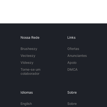
Nossa Rede
Links
Brusheezy
Ofertas
Vecteezy
Anunciantes
Videezy
Apoio
Torne-se um
DMCA
colaborador
Idiomas
Sobre
English
Sobre