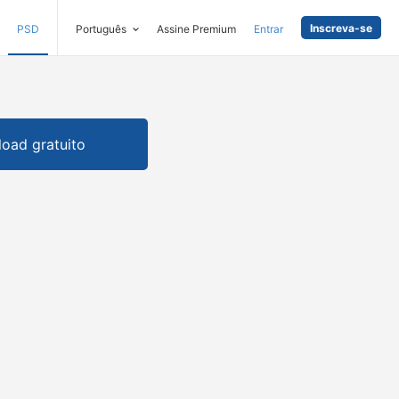
Inscreva-se
PSD
Português
Assine Premium
Entrar
oad gratuito