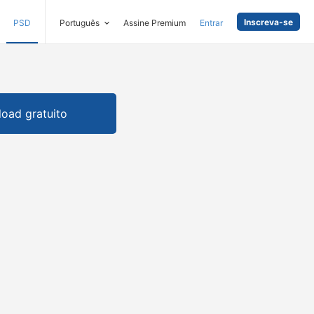
Inscreva-se
PSD
Português
Assine Premium
Entrar
oad gratuito