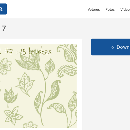
Vetores
Fotos
Vídeo
 7
Downl