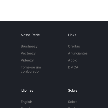
Nossa Rede
Links
Brusheezy
Ofertas
Vecteezy
Anunciantes
Videezy
Apoio
Torne-se um
DMCA
colaborador
Idiomas
Sobre
English
Sobre