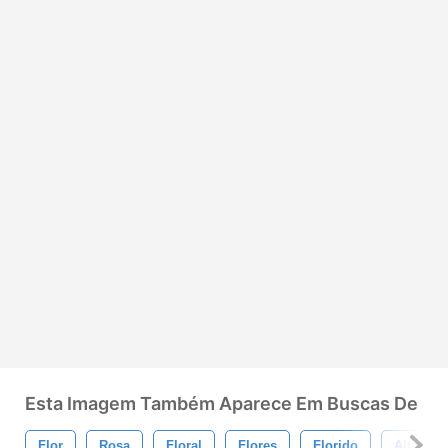
Esta Imagem Também Aparece Em Buscas De
Flor
Rosa
Floral
Flores
Florido
Alta Res