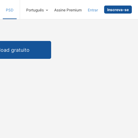
Inscreva-se
PSD
Português
Assine Premium
Entrar
oad gratuito