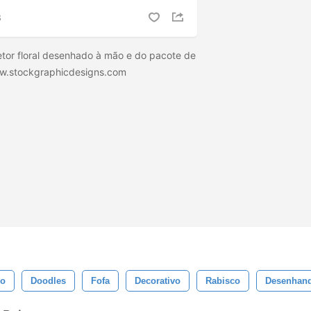
S
tor floral desenhado à mão e do pacote de
ww.stockgraphicdesigns.com
ço
Doodles
Fofa
Decorativo
Rabisco
Desenhan