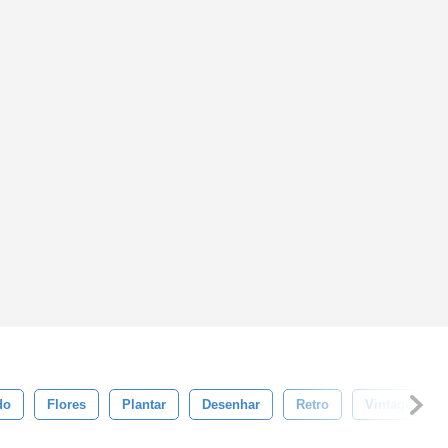
do
Flores
Plantar
Desenhar
Retro
Vintage