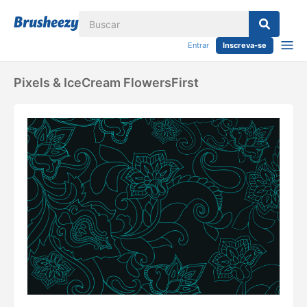
Entrar
Inscreva-se
Pixels & IceCream FlowersFirst