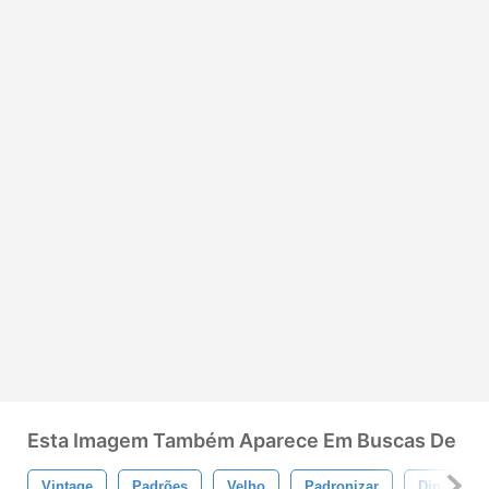
Esta Imagem Também Aparece Em Buscas De
Vintage
Padrões
Velho
Padronizar
Din
T