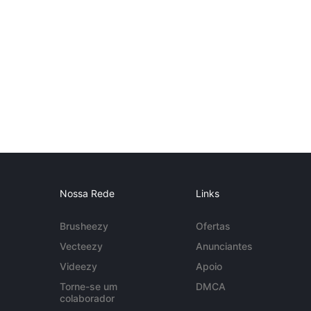
Nossa Rede
Links
Brusheezy
Ofertas
Vecteezy
Anunciantes
Videezy
Apoio
Torne-se um
DMCA
colaborador