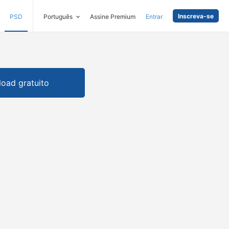
Inscreva-se
PSD
Português
Assine Premium
Entrar
oad gratuito