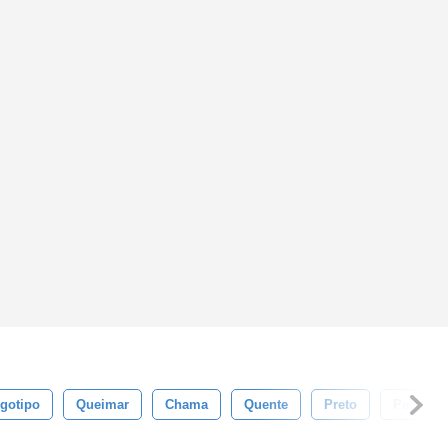
gotipo
Queimar
Chama
Quente
Preto
Peças