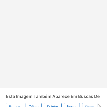
Esta Imagem Também Aparece Em Buscas De
Grunge
Crânio
Crânios
Horror
Ossos
Mo