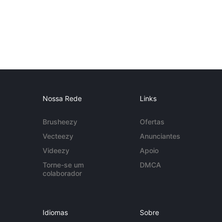
Nossa Rede
Links
Brusheezy
Ofertas
Vecteezy
Anunciantes
Videezy
Apoio
Torne-se um
DMCA
colaborador
Idiomas
Sobre