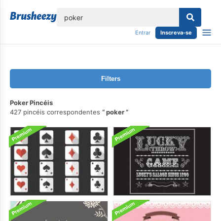
echar
Entrar
Inscreva-se
Filters
Poker Pincéis
427 pincéis correspondentes
poker