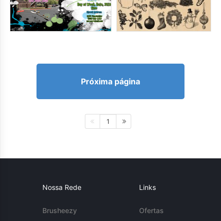
Próxima página
1
Nossa Rede
Links
Brusheezy
Ofertas