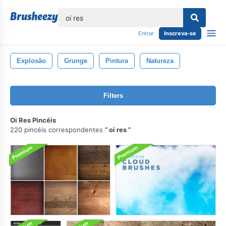
echar
Entrar
Inscreva-se
Explosão
Grunge
Pintura
Natureza
Filters
Oi Res Pincéis
220 pincéis correspondentes
oi res