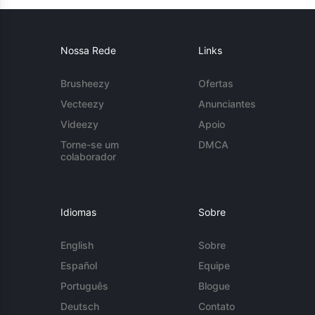
Nossa Rede
Links
Brusheezy
Ofertas
Vecteezy
Anunciantes
Videezy
Apoio
Torne-se um
DMCA
colaborador
Idiomas
Sobre
English
Sobre
Español
Equipe
Português
Blogue
Deutsch
Contato