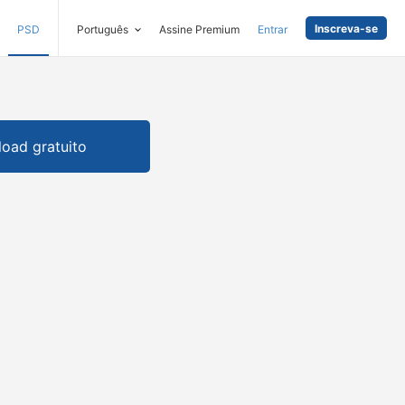
Inscreva-se
PSD
Português
Assine Premium
Entrar
oad gratuito