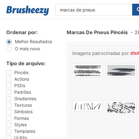
Ordenar por:
Marcas De Pneus Pincéis
-
28
Melhor Resultados
O mais novo
Imagens patrocinadas por
Tipo de arquivo:
Pincéis
Actions
PSDs
Padrões
Gradientes
Texturas
Símbolos
Formas
Styles
Templates
Ui Kits