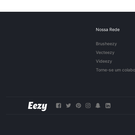
Nossa Rede
Brusheezy
Vecteezy
Videezy
Torne-se um colabo