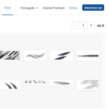
Inscreva-se
PSD
Português
Assine Premium
Entrar
de 6
1