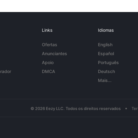
Links
Idiomas
Ofertas
English
Anunciantes
Español
Apoio
Português
rador
DMCA
Deutsch
Mais...
•
© 2026 Eezy LLC. Todos os direitos reservados
Te