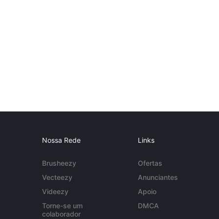
Nossa Rede
Links
Brusheezy
Ofertas
Vecteezy
Anunciantes
Videezy
Apoio
Torne-se um
DMCA
colaborador