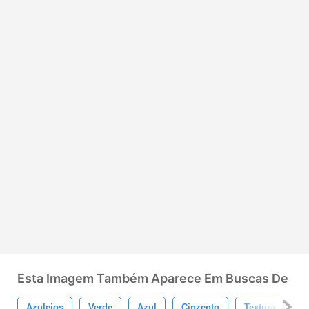
Esta Imagem Também Aparece Em Buscas De
Azulejos
Verde
Azul
Cinzento
Textura
V