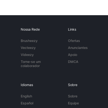
Nossa Rede
Links
Brusheezy
Ofertas
Vecteezy
Anunciantes
Videezy
Apoio
Torne-se um
DMCA
colaborador
Idiomas
Sobre
English
Sobre
Español
Equipe