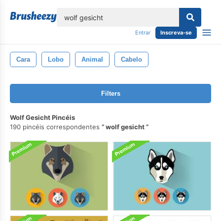
echar
Entrar
Inscreva-se
Cara
Lobo
Animal
Cabelo
Filters
Wolf Gesicht Pincéis
190 pincéis correspondentes
wolf gesicht