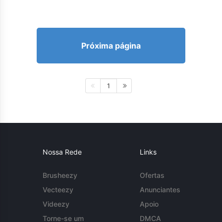
Próxima página
1
Nossa Rede
Links
Brusheezy
Ofertas
Vecteezy
Anunciantes
Videezy
Apoio
Torne-se um
DMCA