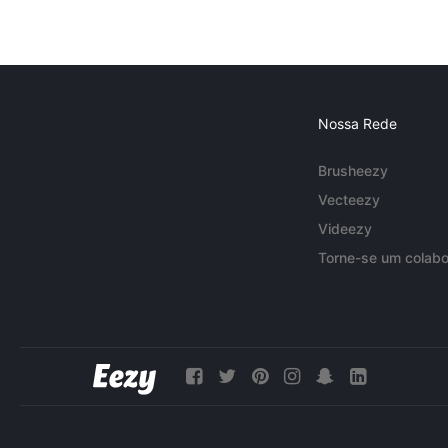
Nossa Rede
Brusheezy
Vecteezy
Videezy
Torne-se um colabo