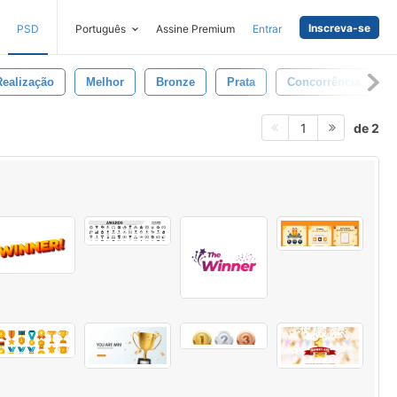
Inscreva-se
PSD
Português
Assine Premium
Entrar
Realização
Melhor
Bronze
Prata
Concorrência
de 2
1