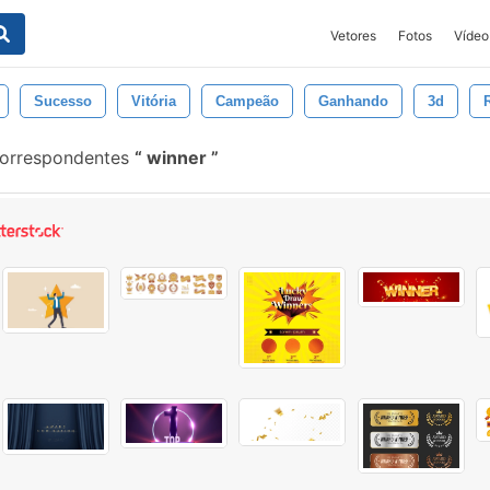
Vetores
Fotos
Vídeo
Sucesso
Vitória
Campeão
Ganhando
3d
correspondentes
winner