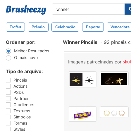
Troféu
Prêmio
Celebração
Esporte
Vencedora
Ordenar por:
Winner Pincéis
-
92 pincéis 
Melhor Resultados
O mais novo
Imagens patrocinadas por
Tipo de arquivo:
Pincéis
Actions
PSDs
Padrões
Gradientes
Texturas
Símbolos
Formas
Styles