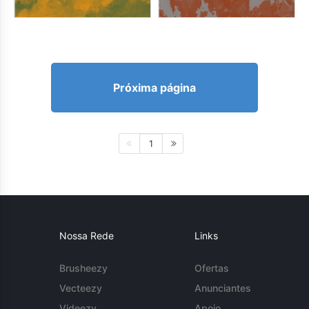
Próxima página
1
Nossa Rede
Links
Brusheezy
Ofertas
Vecteezy
Anunciantes
Videezy
Apoio