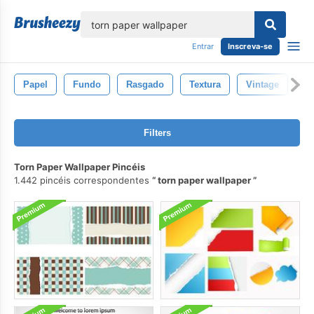
echar
Entrar
Inscreva-se
Papel
Fundo
Rasgado
Textura
Vintage
B
Filters
Torn Paper Wallpaper Pincéis
1.442 pincéis correspondentes
torn paper wallpaper