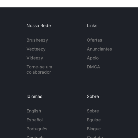
Nossa Rede
Links
Brusheezy
Ofertas
Vecteezy
Anunciantes
Videezy
Apoio
Torne-se um
DMCA
colaborador
Idiomas
Sobre
English
Sobre
Español
Equipe
Português
Blogue
Deutsch
Contato