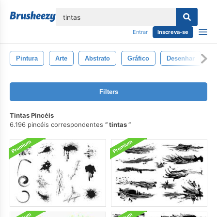
echar
Entrar
Inscreva-se
Pintura
Arte
Abstrato
Gráfico
Desenhar
F
Filters
Tintas Pincéis
6.196 pincéis correspondentes
tintas