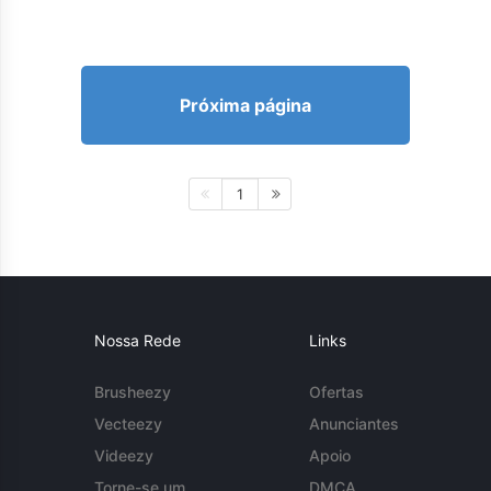
Próxima página
1
Nossa Rede
Links
Brusheezy
Ofertas
Vecteezy
Anunciantes
Videezy
Apoio
Torne-se um
DMCA