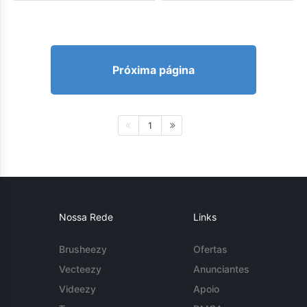
Próxima página
1
Nossa Rede
Links
Brusheezy
Ofertas
Vecteezy
Anunciantes
Videezy
Apoio