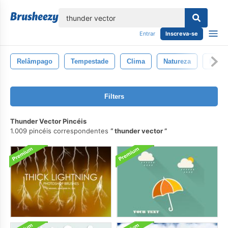
echar
Entrar
Inscreva-se
Relâmpago
Tempestade
Clima
Natureza
Fogo
Filters
Thunder Vector Pincéis
1.009 pincéis correspondentes
thunder vector