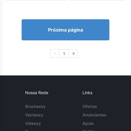
Próxima página
1
Nossa Rede
Links
Brusheezy
Ofertas
Vecteezy
Anunciantes
Videezy
Apoio