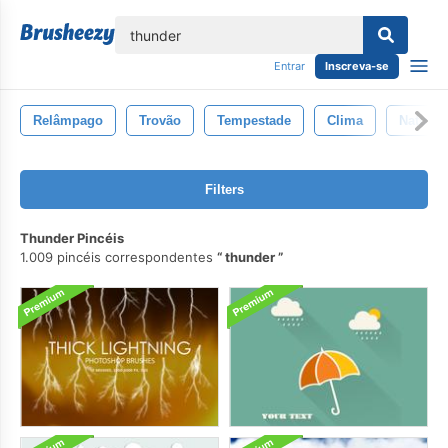
echar
Entrar
Inscreva-se
Relâmpago
Trovão
Tempestade
Clima
Naturez
Filters
Thunder Pincéis
1.009 pincéis correspondentes
thunder