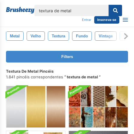
echar
Entrar
Inscreva-se
Metal
Velho
Textura
Fundo
Vintage
Padro
Filters
Textura De Metal Pincéis
1.841 pincéis correspondentes
textura de metal