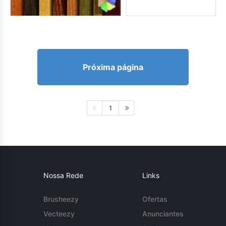
Próxima página
1
Nossa Rede
Links
Brusheezy
Ofertas
Vecteezy
Anunciantes