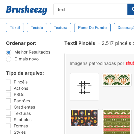
Têxtil
Tecido
Textura
Pano De Fundo
Decoraç
Ordenar por:
Textil Pincéis
-
2.517 pincéis
Melhor Resultados
O mais novo
Imagens patrocinadas por
Tipo de arquivo:
Pincéis
Actions
PSDs
Padrões
Gradientes
Texturas
Símbolos
Formas
Styles