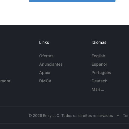
Links
Idiomas
Ofertas
English
Anunciantes
Español
Apoio
Português
rador
DMCA
Deutsch
Mais...
•
© 2026 Eezy LLC. Todos os direitos reservados
Te