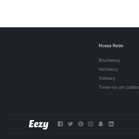
Nossa Rede
Brusheezy
Vecteezy
Videezy
Torne-se um colabo