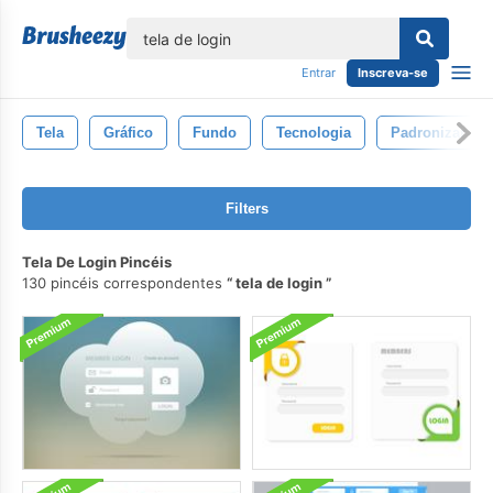
echar
Entrar
Inscreva-se
Tela
Gráfico
Fundo
Tecnologia
Padronizar
Filters
Tela De Login Pincéis
130 pincéis correspondentes
tela de login