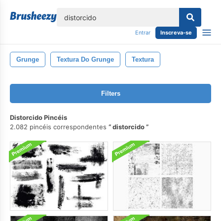
echar
Entrar
Inscreva-se
Grunge
Textura Do Grunge
Textura
Filters
Distorcido Pincéis
2.082 pincéis correspondentes
distorcido