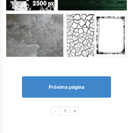
Próxima página
1