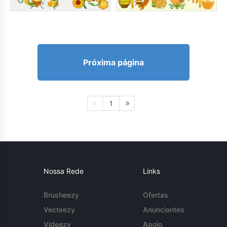
Próxima página
1
Nossa Rede
Links
Brusheezy
Ofertas
Vecteezy
Anunciantes
Videezy
Apoio