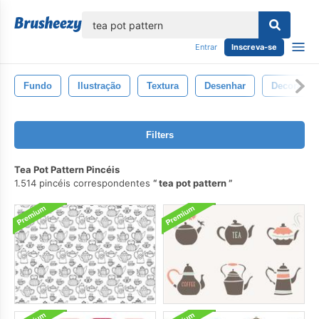
echar
Entrar
Inscreva-se
Fundo
Ilustração
Textura
Desenhar
Decoração
Filters
Tea Pot Pattern Pincéis
1.514 pincéis correspondentes
tea pot pattern