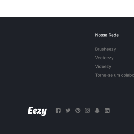
Nossa Rede
Brusheezy
Vecteezy
Videezy
Torne-se um colabo