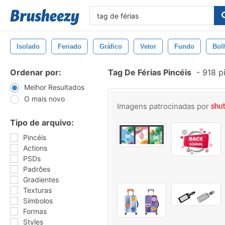
Isolado
Feriado
Gráfico
Vetor
Fundo
Bol
Ordenar por:
Tag De Férias Pincéis
-
918 p
Melhor Resultados
O mais novo
Imagens patrocinadas por
Tipo de arquivo:
Pincéis
Actions
PSDs
Padrões
Gradientes
Texturas
Símbolos
Formas
Styles