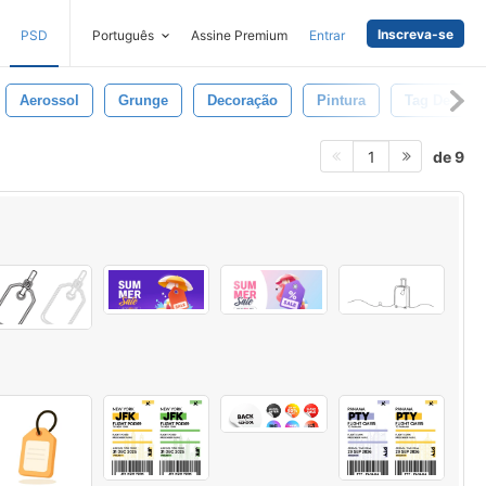
Inscreva-se
PSD
Português
Assine Premium
Entrar
Aerossol
Grunge
Decoração
Pintura
Tag De Nata
de 9
1