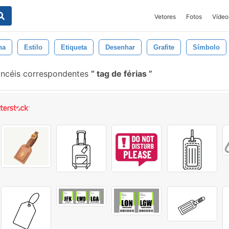
Vetores
Fotos
Vídeo
ha
Estilo
Etiqueta
Desenhar
Grafite
Símbolo
incéis correspondentes
tag de férias