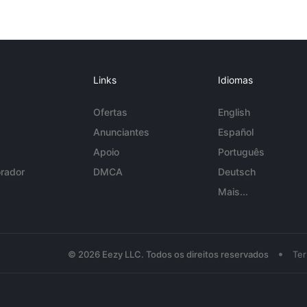
Links
Idiomas
Ofertas
English
Anunciantes
Español
Apoio
Português
rador
DMCA
Deutsch
Mais...
•
© 2026 Eezy LLC. Todos os direitos reservados
Te