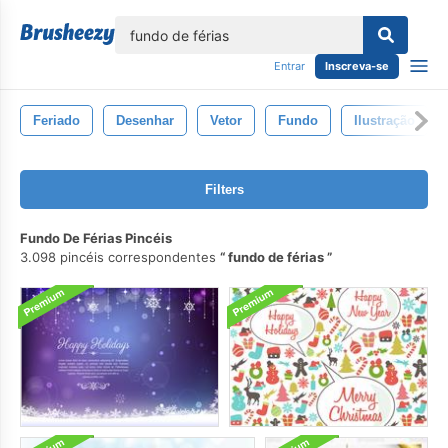
echar
Entrar
Inscreva-se
Feriado
Desenhar
Vetor
Fundo
Ilustração
Filters
Fundo De Férias Pincéis
3.098 pincéis correspondentes
fundo de férias