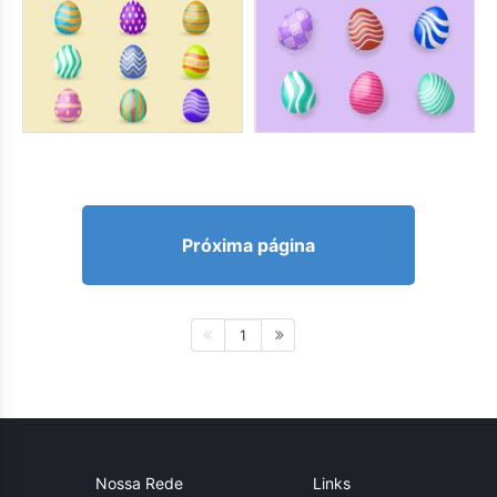
Próxima página
1
Nossa Rede
Links