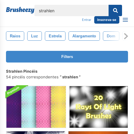
echar
Entrar
Inscreva-se
Raios
Luz
Estrela
Alargamento
Dom
Exp
Filters
Strahlen Pincéis
54 pincéis correspondentes
strahlen