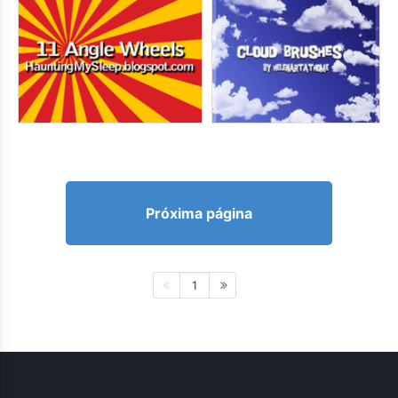
Próxima página
1