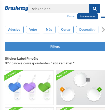
echar
Entrar
Inscreva-se
Adesivo
Vetor
Mão
Cortar
Decorativo
Ilu
Filters
Sticker Label Pincéis
627 pincéis correspondentes
sticker label