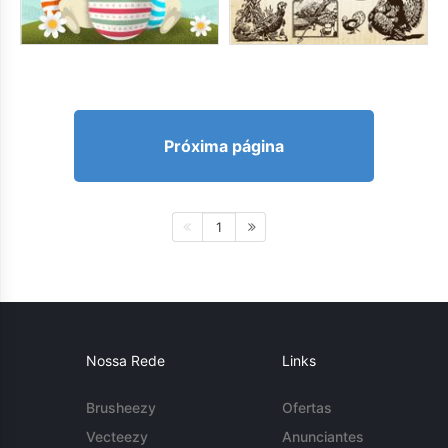
Próxima página
1
Nossa Rede
Links
Brusheezy
Ofertas
Vecteezy
Anunciantes