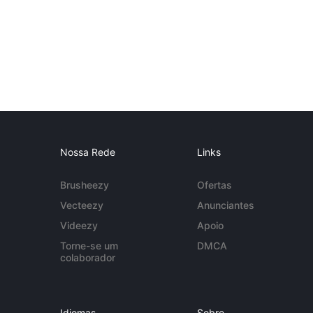
Nossa Rede
Links
Brusheezy
Ofertas
Vecteezy
Anunciantes
Videezy
Apoio
Torne-se um
DMCA
colaborador
Idiomas
Sobre