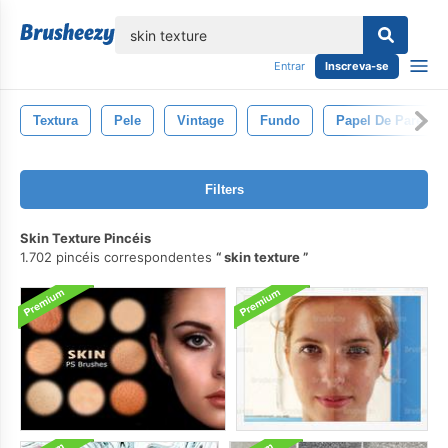
echar
Entrar
Inscreva-se
Textura
Pele
Vintage
Fundo
Papel De Parede
Filters
Skin Texture Pincéis
1.702 pincéis correspondentes
skin texture