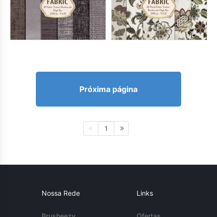
Próxima página
1
Nossa Rede
Links
Brusheezy
Ofertas