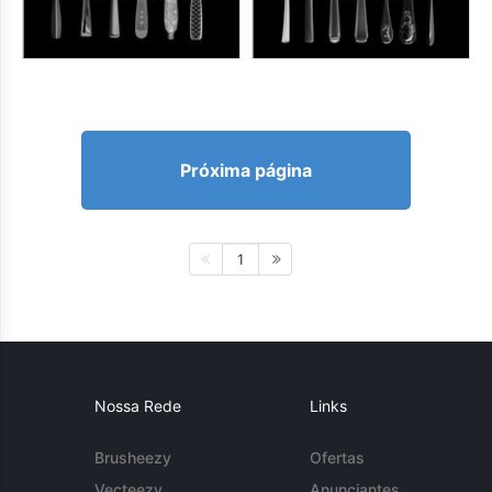
Próxima página
1
Nossa Rede
Links
Brusheezy
Ofertas
Vecteezy
Anunciantes