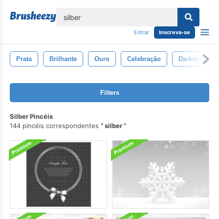
echar
Entrar
Inscreva-se
Prata
Brilhante
Ouro
Celebração
Darkdesign
Filters
Silber Pincéis
144 pincéis correspondentes
silber