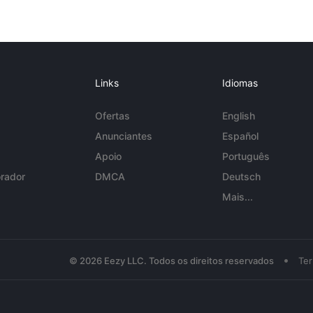
Links
Idiomas
Ofertas
English
Anunciantes
Español
Apoio
Português
rador
DMCA
Deutsch
Mais...
•
© 2026 Eezy LLC. Todos os direitos reservados
Te