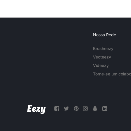
Nossa Rede
Brusheezy
Vecteezy
Videezy
Torne-se um colabo