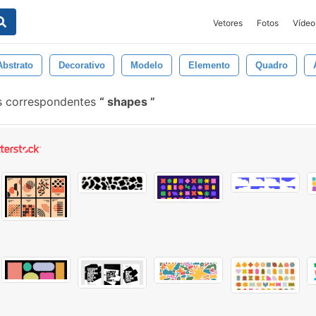
Vetores
Fotos
Vídeo
Abstrato
Decorativo
Modelo
Elemento
Quadro
is correspondentes
shapes