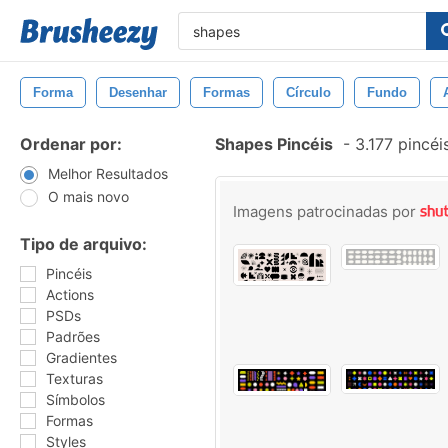
Forma
Desenhar
Formas
Círculo
Fundo
Ordenar por:
Shapes Pincéis
-
3.177 pincé
Melhor Resultados
O mais novo
Imagens patrocinadas por
Tipo de arquivo:
Pincéis
Actions
PSDs
Padrões
Gradientes
Texturas
Símbolos
Formas
Styles