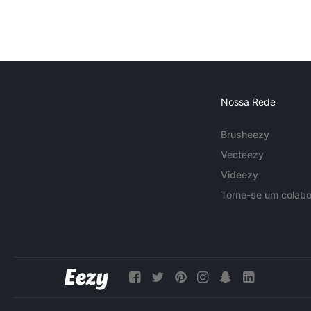
Nossa Rede
Brusheezy
Vecteezy
Videezy
Torne-se um colabo