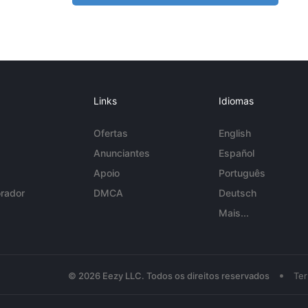
Links
Idiomas
Ofertas
English
Anunciantes
Español
Apoio
Português
rador
DMCA
Deutsch
Mais...
•
© 2026 Eezy LLC. Todos os direitos reservados
Te