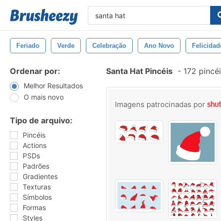
Feriado
Verde
Celebração
Ano Novo
Felicidad
Ordenar por:
Santa Hat Pincéis
-
172 pincé
Melhor Resultados
O mais novo
Imagens patrocinadas por
Tipo de arquivo:
Pincéis
Actions
PSDs
Padrões
Gradientes
Texturas
Símbolos
Formas
Styles