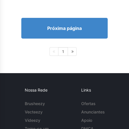
Próxima página
1
Nossa Rede
Links
Brusheezy
Ofertas
Vecteezy
Anunciantes
Videezy
Apoio
Torne-se um
DMCA