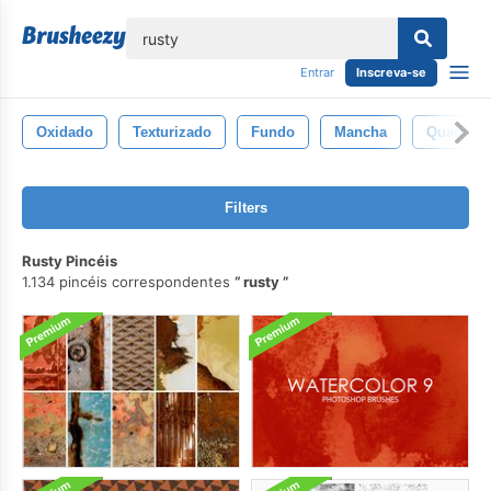
echar
Entrar
Inscreva-se
Oxidado
Texturizado
Fundo
Mancha
Quadro
Filters
Rusty Pincéis
1.134 pincéis correspondentes
rusty