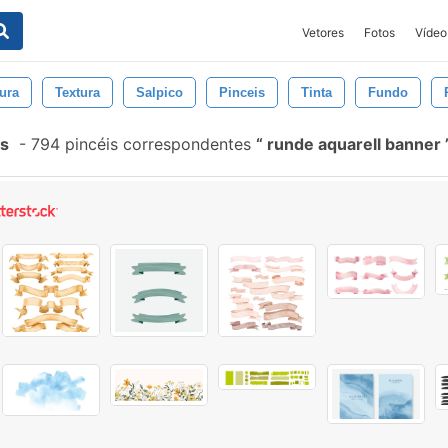
Vetores
Fotos
Vídeo
ura
Textura
Salpico
Pinceis
Tinta
Fundo
is
-
794 pincéis correspondentes
runde aquarell banner