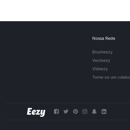
Nossa Rede
Brusheezy
Vecteezy
Videezy
Torne-se um colabo