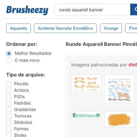
Aquarela
Acidente Vascular Encefálico
Grunge
Pint
Ordenar por:
Runde Aquarell Banner Pincé
Melhor Resultados
O mais novo
Imagens patrocinadas por
Tipo de arquivo:
Pincéis
Actions
PSDs
Padrões
Gradientes
Texturas
Símbolos
Formas
Styles