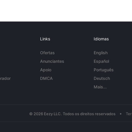
Links
Idiomas
Ofertas
English
Anunciantes
Español
Apoio
Português
rador
DMCA
Deutsch
Mais...
•
© 2026 Eezy LLC. Todos os direitos reservados
Te