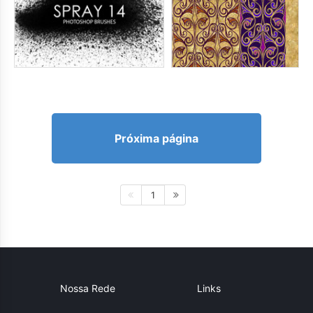
Próxima página
1
Nossa Rede
Links