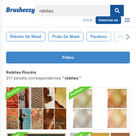
echar
Entrar
Inscreva-se
Rebites De Metal
Prato De Metal
Parafuso
Metal
Filters
Rebites Pincéis
317 pincéis correspondentes
rebites