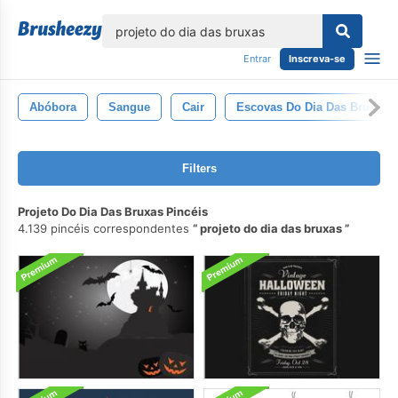
echar
Entrar
Inscreva-se
Abóbora
Sangue
Cair
Escovas Do Dia Das Bruxas
Filters
Projeto Do Dia Das Bruxas Pincéis
4.139 pincéis correspondentes
projeto do dia das bruxas