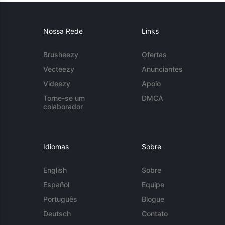
Nossa Rede
Links
Brusheezy
Ofertas
Vecteezy
Anunciantes
Videezy
Apoio
Torne-se um
DMCA
colaborador
Idiomas
Sobre
English
Sobre
Español
Equipe
Português
Blogue
Deutsch
Contato