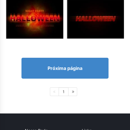
Próxima página
1